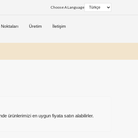
Choose A Language
 Noktaları
Üretim
İletişim
e ürünlerimizi en uygun fiyata satın alabilirler.