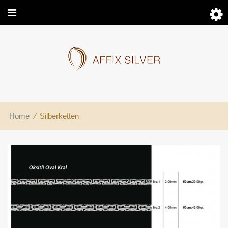
Home
⁄
Silberketten